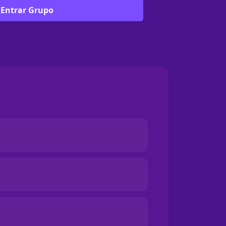
Entrar Grupo