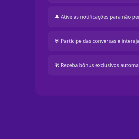
🔔 Ative as notificações para não p
💬 Participe das conversas e interaj
🎁 Receba bônus exclusivos autom