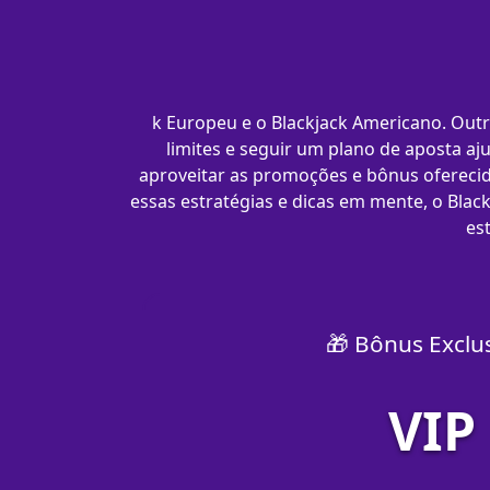
k Europeu e o Blackjack Americano. Outr
limites e seguir um plano de aposta aj
aproveitar as promoções e bônus ofereci
essas estratégias e dicas em mente, o Bla
es
🎁 Bônus Exclu
VIP