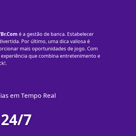
7Br.Com
é a gestão de banca. Estabelecer
vertida. Por último, uma dica valiosa é
orcionar mais oportunidades de jogo. Com
a experiência que combina entretenimento e
k!.
cias em Tempo Real
24/7