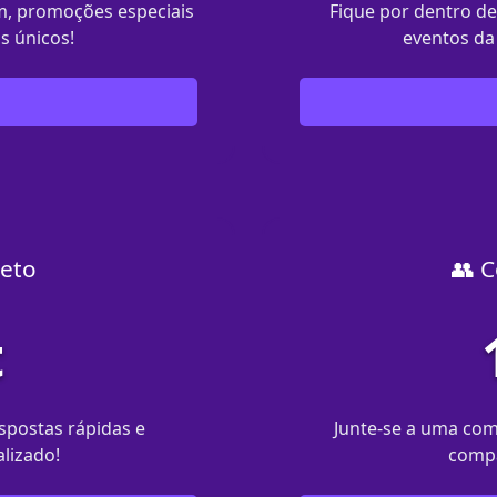
m, promoções especiais
Fique por dentro d
s únicos!
eventos da
reto
👥 
t
espostas rápidas e
Junte-se a uma com
lizado!
compa