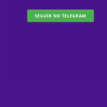
SEGUIR NO TELEGRAM