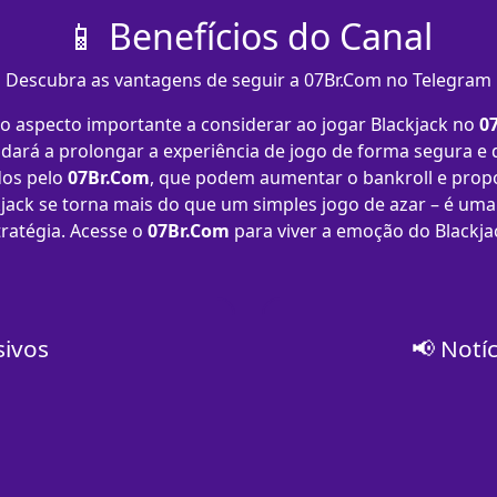
📱 Benefícios do Canal
Descubra as vantagens de seguir a 07Br.Com no Telegram
o aspecto importante a considerar ao jogar Blackjack no
0
udará a prolongar a experiência de jogo de forma segura e di
dos pelo
07Br.Com
, que podem aumentar o bankroll e prop
ckjack se torna mais do que um simples jogo de azar – é um
tratégia. Acesse o
07Br.Com
para viver a emoção do Blackjac
sivos
📢 Notí