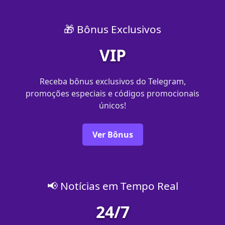
🎁 Bônus Exclusivos
VIP
Receba bônus exclusivos do Telegram,
promoções especiais e códigos promocionais
únicos!
Ver Bônus
📢 Notícias em Tempo Real
24/7