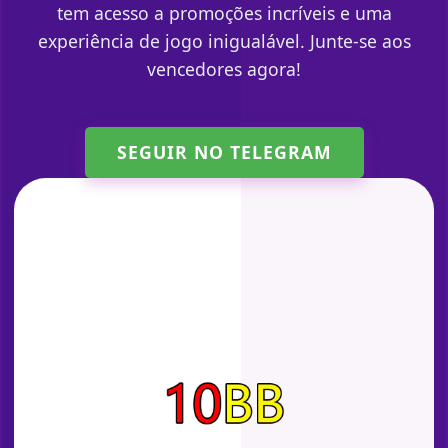
tem acesso a promoções incríveis e uma
experiência de jogo inigualável. Junte-se aos
vencedores agora!
SEGUIR NO TELEGRAM