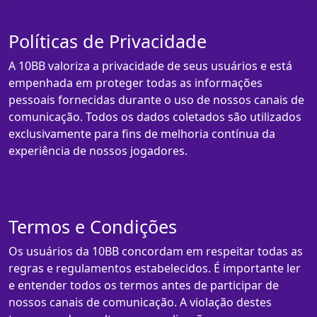
Políticas de Privacidade
A 10BB valoriza a privacidade de seus usuários e está
empenhada em proteger todas as informações
pessoais fornecidas durante o uso de nossos canais de
comunicação. Todos os dados coletados são utilizados
exclusivamente para fins de melhoria contínua da
experiência de nossos jogadores.
Termos e Condições
Os usuários da 10BB concordam em respeitar todas as
regras e regulamentos estabelecidos. É importante ler
e entender todos os termos antes de participar de
nossos canais de comunicação. A violação destes