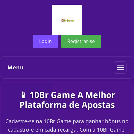
Login
Registrar-se
Menu
📱 10Br Game A Melhor
Plataforma de Apostas
Cadastre-se na 10Br Game para ganhar bônus no
cadastro e em cada recarga. Com a 10Br Game,