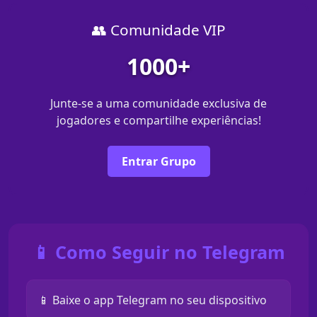
👥 Comunidade VIP
1000+
Junte-se a uma comunidade exclusiva de
jogadores e compartilhe experiências!
Entrar Grupo
📱 Como Seguir no Telegram
📱 Baixe o app Telegram no seu dispositivo