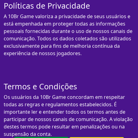
Políticas de Privacidade
A 10Br Game valoriza a privacidade de seus usuários e
está empenhada em proteger todas as informações
pessoais fornecidas durante o uso de nossos canais de
comunicação. Todos os dados coletados são utilizados
exclusivamente para fins de melhoria contínua da
experiência de nossos jogadores.
Termos e Condições
Os usuários da 10Br Game concordam em respeitar
todas as regras e regulamentos estabelecidos. É
importante ler e entender todos os termos antes de
participar de nossos canais de comunicação. A violação
destes termos pode resultar em penalizações ou na
suspensão da conta.