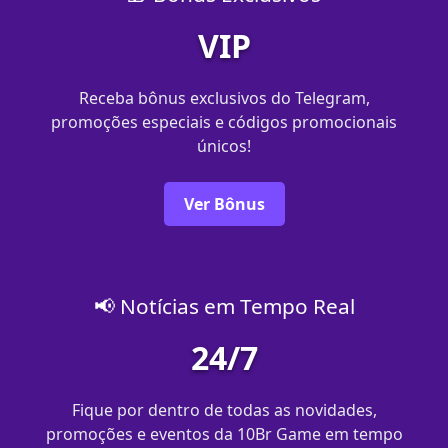
VIP
Receba bônus exclusivos do Telegram,
promoções especiais e códigos promocionais
únicos!
Ver Bônus
📢 Notícias em Tempo Real
24/7
Fique por dentro de todas as novidades,
promoções e eventos da 10Br Game em tempo