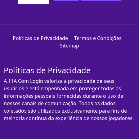
Políticas de Privacidade
Termos e Condições
Sitemap
Políticas de Privacidade
A 11A Com Login valoriza a privacidade de seus
usuários e está empenhada em proteger todas as
informações pessoais fornecidas durante o uso de
nossos canais de comunicação. Todos os dados
coletados são utilizados exclusivamente para fins de
melhoria contínua da experiência de nossos jogadores.