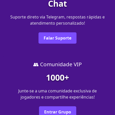
Chat
Suporte direto via Telegram, respostas rápidas e
atendimento personalizado!
Falar Suporte
👥 Comunidade VIP
1000+
Junte-se a uma comunidade exclusiva de
jogadores e compartilhe experiências!
Entrar Grupo