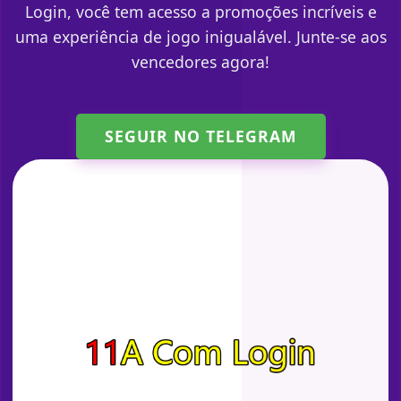
Login, você tem acesso a promoções incríveis e
uma experiência de jogo inigualável. Junte-se aos
vencedores agora!
SEGUIR NO TELEGRAM