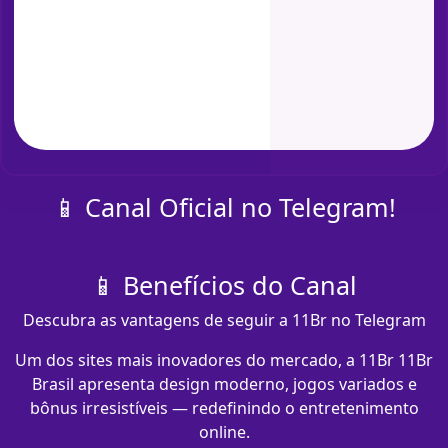
📱 Canal Oficial no Telegram!
📱 Benefícios do Canal
Descubra as vantagens de seguir a 11Br no Telegram
Um dos sites mais inovadores do mercado, a 11Br 11Br
Brasil apresenta design moderno, jogos variados e
bônus irresistíveis — redefinindo o entretenimento
online.