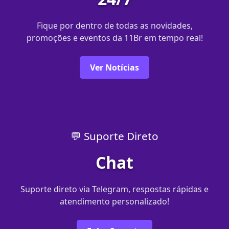
Fique por dentro de todas as novidades,
promoções e eventos da 11Br em tempo real!
Ver Notícias
💬 Suporte Direto
Chat
Suporte direto via Telegram, respostas rápidas e
atendimento personalizado!