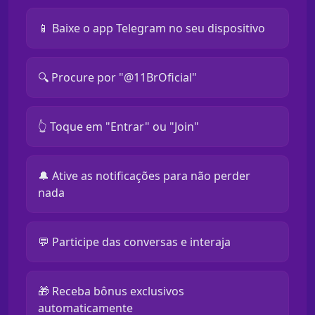
📱 Baixe o app Telegram no seu dispositivo
🔍 Procure por "@11BrOficial"
👆 Toque em "Entrar" ou "Join"
🔔 Ative as notificações para não perder
nada
💬 Participe das conversas e interaja
🎁 Receba bônus exclusivos
automaticamente