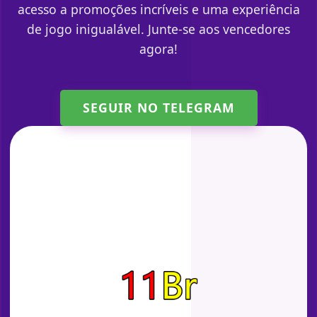
acesso a promoções incríveis e uma experiência
de jogo inigualável. Junte-se aos vencedores
agora!
SEGUIR NO TELEGRAM