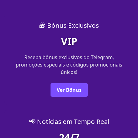
🎁 Bônus Exclusivos
VIP
Receba bônus exclusivos do Telegram,
promoções especiais e códigos promocionais
únicos!
Ver Bônus
📢 Notícias em Tempo Real
24/7