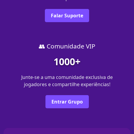
Falar Suporte
👥 Comunidade VIP
1000+
Junte-se a uma comunidade exclusiva de
jogadores e compartilhe experiências!
Entrar Grupo