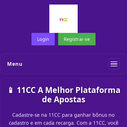
Login
Registrar-se
Menu
📱 11CC A Melhor Plataforma
de Apostas
Cadastre-se na 11CC para ganhar bônus no
cadastro e em cada recarga. Com a 11CC, você