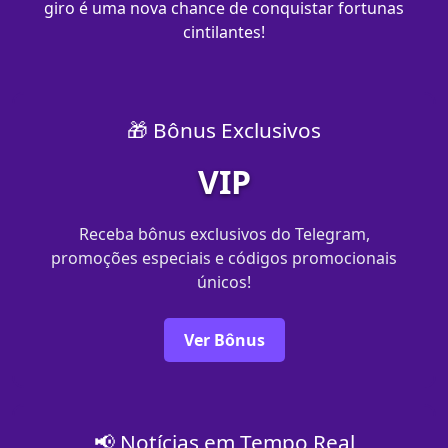
giro é uma nova chance de conquistar fortunas
cintilantes!
🎁 Bônus Exclusivos
VIP
Receba bônus exclusivos do Telegram,
promoções especiais e códigos promocionais
únicos!
Ver Bônus
📢 Notícias em Tempo Real