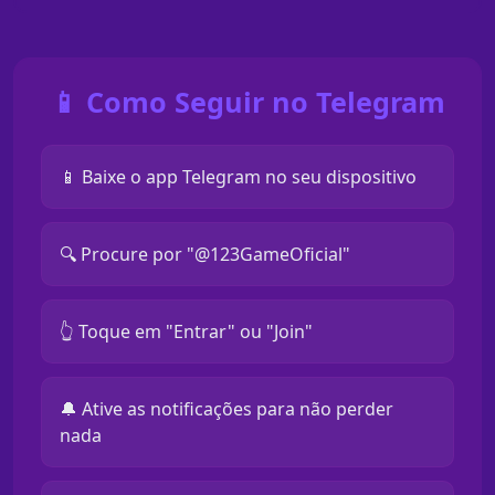
📱 Como Seguir no Telegram
📱 Baixe o app Telegram no seu dispositivo
🔍 Procure por "@123GameOficial"
👆 Toque em "Entrar" ou "Join"
🔔 Ative as notificações para não perder
nada