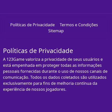
Políticas de Privacidade
Termos e Condições
Sitemap
Políticas de Privacidade
A 123Game valoriza a privacidade de seus usuários e
está empenhada em proteger todas as informações
pessoais fornecidas durante o uso de nossos canais de
comunicação. Todos os dados coletados são utilizados
exclusivamente para fins de melhoria contínua da
experiência de nossos jogadores.