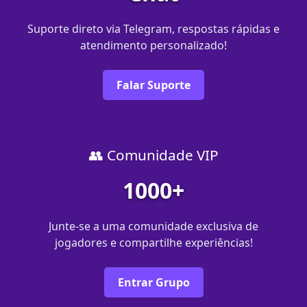
Suporte direto via Telegram, respostas rápidas e
atendimento personalizado!
Falar Suporte
👥 Comunidade VIP
1000+
Junte-se a uma comunidade exclusiva de
jogadores e compartilhe experiências!
Entrar Grupo