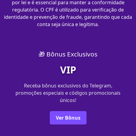
por lei e é essencial para manter a conformidade
regulatória. O CPF é utilizado para verificação de
identidade e prevenção de fraude, garantindo que cada
conta seja única e legítima.
🎁 Bônus Exclusivos
VIP
Receba bônus exclusivos do Telegram,
promoções especiais e códigos promocionais
únicos!
Ver Bônus