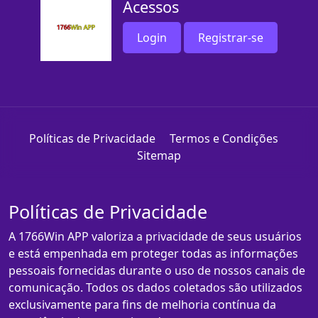
Acessos
Login
Registrar-se
Políticas de Privacidade
Termos e Condições
Sitemap
Políticas de Privacidade
A 1766Win APP valoriza a privacidade de seus usuários
e está empenhada em proteger todas as informações
pessoais fornecidas durante o uso de nossos canais de
comunicação. Todos os dados coletados são utilizados
exclusivamente para fins de melhoria contínua da