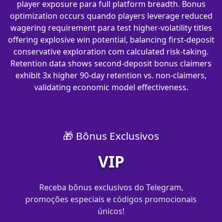
player exposure para full platform breadth. Bonus
optimization occurs quando players leverage reduced
wagering requirement para test higher-volatility titles
offering explosive win potential, balancing first-deposit
conservative exploration com calculated risk-taking.
Retention data shows second-deposit bonus claimers
exhibit 3x higher 90-day retention vs. non-claimers,
validating economic model effectiveness.
🎁 Bônus Exclusivos
VIP
Receba bônus exclusivos do Telegram,
promoções especiais e códigos promocionais
únicos!