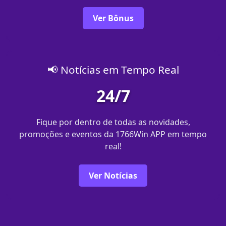
Ver Bônus
📢 Notícias em Tempo Real
24/7
Fique por dentro de todas as novidades,
promoções e eventos da 1766Win APP em tempo
real!
Ver Notícias