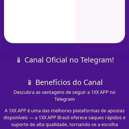
📱 Canal Oficial no Telegram!
📱 Benefícios do Canal
Descubra as vantagens de seguir a 1XX APP no
Telegram
A 1XX APP é uma das melhores plataformas de apostas
disponíveis — a 1XX APP Brasil oferece saques rápidos e
suporte de alta qualidade, tornando-se a escolha