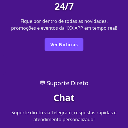
24/7
Fique por dentro de todas as novidades,
promoções e eventos da 1XX APP em tempo real!
Ver Notícias
💬 Suporte Direto
Chat
Suporte direto via Telegram, respostas rápidas e
atendimento personalizado!