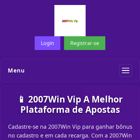
Login
Registrar-se
Menu
📱 2007Win Vip A Melhor
Plataforma de Apostas
Cadastre-se na 2007Win Vip para ganhar bônus
no cadastro e em cada recarga. Com a 2007Win