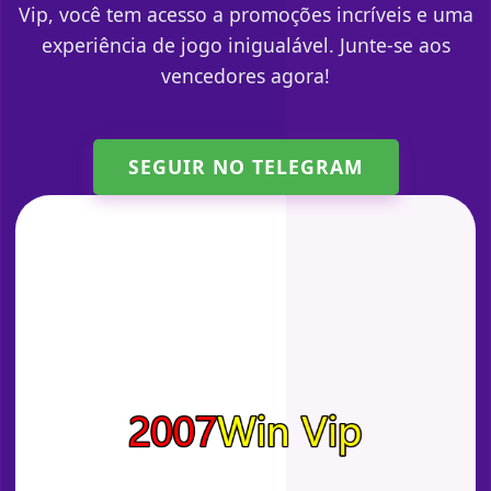
Vip, você tem acesso a promoções incríveis e uma
experiência de jogo inigualável. Junte-se aos
vencedores agora!
SEGUIR NO TELEGRAM