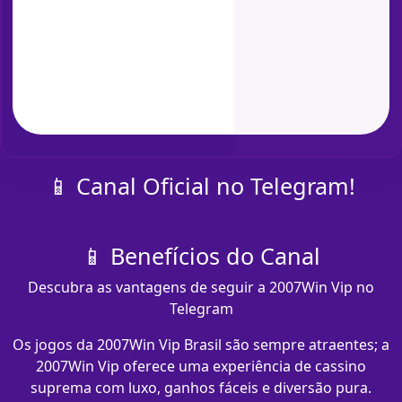
📱 Canal Oficial no Telegram!
📱 Benefícios do Canal
Descubra as vantagens de seguir a 2007Win Vip no
Telegram
Os jogos da 2007Win Vip Brasil são sempre atraentes; a
2007Win Vip oferece uma experiência de cassino
suprema com luxo, ganhos fáceis e diversão pura.