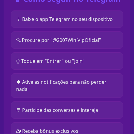
📱 Baixe o app Telegram no seu dispositivo
🔍 Procure por "@2007Win VipOficial"
👆 Toque em "Entrar" ou "Join"
🔔 Ative as notificações para não perder
nada
💬 Participe das conversas e interaja
🎁 Receba bônus exclusivos