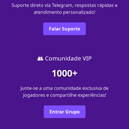
Suporte direto via Telegram, respostas rápidas e
atendimento personalizado!
Falar Suporte
👥 Comunidade VIP
1000+
Junte-se a uma comunidade exclusiva de
jogadores e compartilhe experiências!
Entrar Grupo