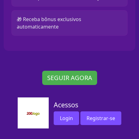
🎁 Receba bônus exclusivos
automaticamente
SEGUIR AGORA
Acessos
Login
Registrar-se