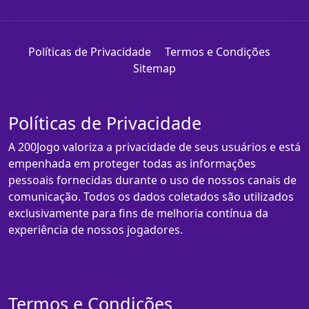
Políticas de Privacidade
Termos e Condições
Sitemap
Políticas de Privacidade
A 200Jogo valoriza a privacidade de seus usuários e está
empenhada em proteger todas as informações
pessoais fornecidas durante o uso de nossos canais de
comunicação. Todos os dados coletados são utilizados
exclusivamente para fins de melhoria contínua da
experiência de nossos jogadores.
Termos e Condições