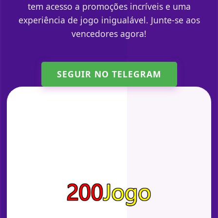
tem acesso a promoções incríveis e uma
experiência de jogo inigualável. Junte-se aos
vencedores agora!
SEGUIR NO TELEGRAM