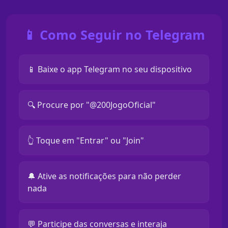
📱 Como Seguir no Telegram
📱 Baixe o app Telegram no seu dispositivo
🔍 Procure por "@200JogoOficial"
👆 Toque em "Entrar" ou "Join"
🔔 Ative as notificações para não perder
nada
💬 Participe das conversas e interaja