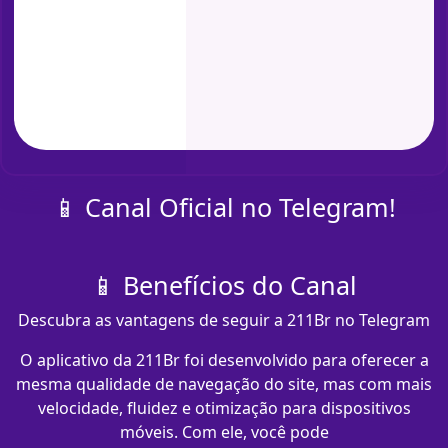
📱 Canal Oficial no Telegram!
📱 Benefícios do Canal
Descubra as vantagens de seguir a 211Br no Telegram
O aplicativo da 211Br foi desenvolvido para oferecer a
mesma qualidade de navegação do site, mas com mais
velocidade, fluidez e otimização para dispositivos
móveis. Com ele, você pode