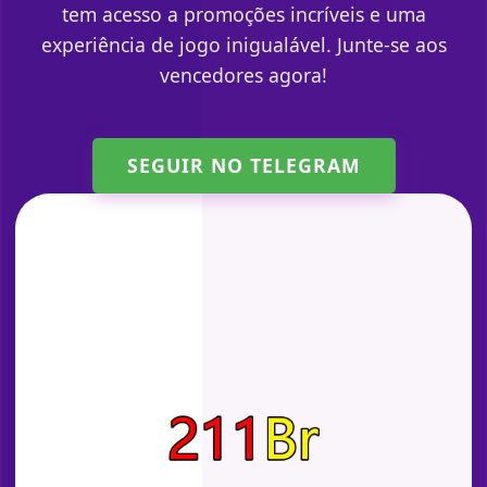
tem acesso a promoções incríveis e uma
experiência de jogo inigualável. Junte-se aos
vencedores agora!
SEGUIR NO TELEGRAM