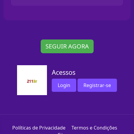
SEGUIR AGORA
Acessos
Login
Registrar-se
Políticas de Privacidade
Termos e Condições