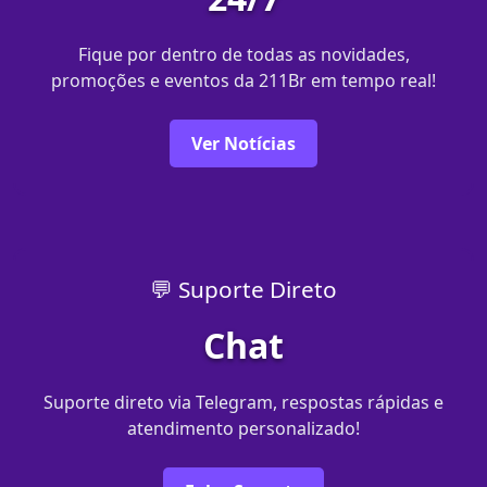
Fique por dentro de todas as novidades,
promoções e eventos da 211Br em tempo real!
Ver Notícias
💬 Suporte Direto
Chat
Suporte direto via Telegram, respostas rápidas e
atendimento personalizado!