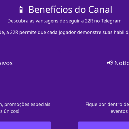
📱 Benefícios do Canal
Descubra as vantagens de seguir a 22R no Telegram
e, a 22R permite que cada jogador demonstre suas habilida
sivos
📢 Notí
m, promoções especiais
Fique por dentro d
s únicos!
eventos