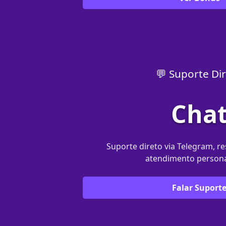
💬 Suporte Di
Cha
Suporte direto via Telegram, r
atendimento persona
Falar Suport