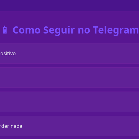
📱 Como Seguir no Telegram
ositivo
erder nada