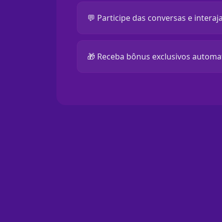
💬 Participe das conversas e interaj
🎁 Receba bônus exclusivos autom