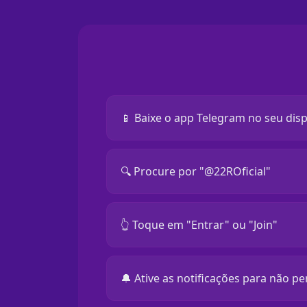
📱 Baixe o app Telegram no seu disp
🔍 Procure por "@22ROficial"
👆 Toque em "Entrar" ou "Join"
🔔 Ative as notificações para não p