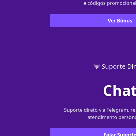
e códigos promocionai
Ver Bônus
💬 Suporte Di
Cha
Suporte direto via Telegram, r
atendimento persona
Falar Suport