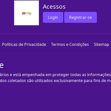
Acessos
Login
Registrar-se
Políticas de Privacidade
Termos e Condições
Sitemap
de
suários e está empenhada em proteger todas as informações
os coletados são utilizados exclusivamente para fins de m