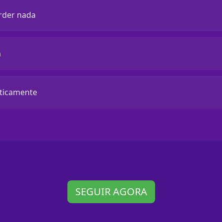
erder nada
a
aticamente
SEGUIR AGORA