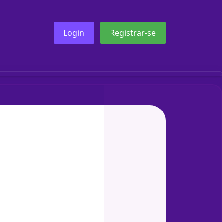
Login
Registrar-se