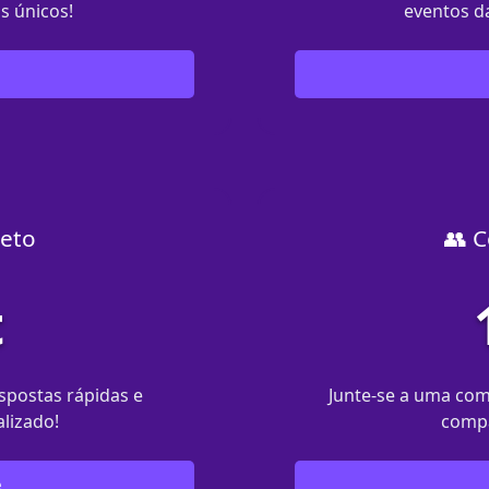
s únicos!
eventos d
reto
👥 
t
espostas rápidas e
Junte-se a uma com
lizado!
compa
e