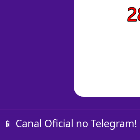
📱 Canal Oficial no Telegram!