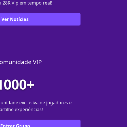
a 28R Vip em tempo real!
Ver Notícias
Comunidade VIP
1000+
unidade exclusiva de jogadores e
rtilhe experiências!
Entrar Grupo