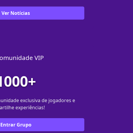
Ver Notícias
Comunidade VIP
1000+
unidade exclusiva de jogadores e
rtilhe experiências!
Entrar Grupo