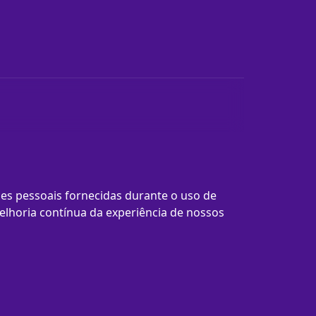
es pessoais fornecidas durante o uso de
elhoria contínua da experiência de nossos