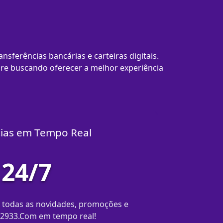
nsferências bancárias e carteiras digitais.
pre buscando oferecer a melhor experiência
cias em Tempo Real
24/7
e todas as novidades, promoções e
 2933.Com em tempo real!