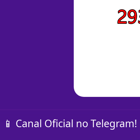
📱 Canal Oficial no Telegram!