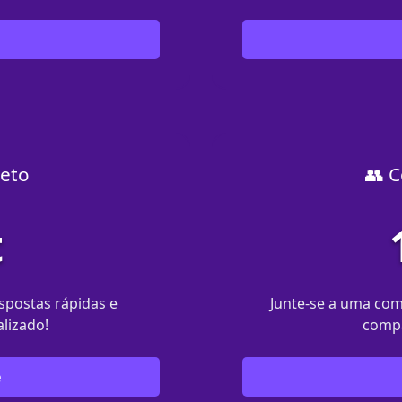
reto
👥 
t
espostas rápidas e
Junte-se a uma com
lizado!
compa
e