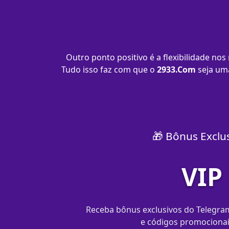
Outro ponto positivo é a flexibilidade nos
Tudo isso faz com que o
2933.Com
seja uma
🎁 Bônus Exclu
VIP
Receba bônus exclusivos do Telegra
e códigos promocionai