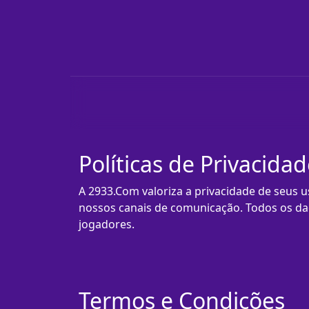
Políticas de Privacida
A 2933.Com valoriza a privacidade de seus 
nossos canais de comunicação. Todos os dad
jogadores.
Termos e Condições