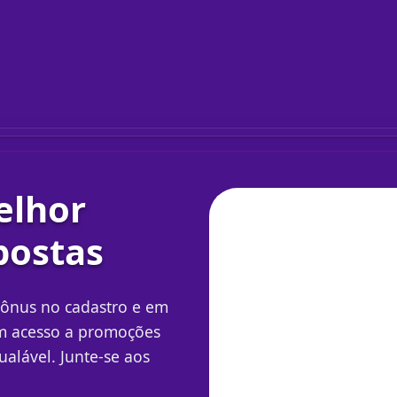
elhor
postas
bônus no cadastro e em
em acesso a promoções
ualável. Junte-se aos