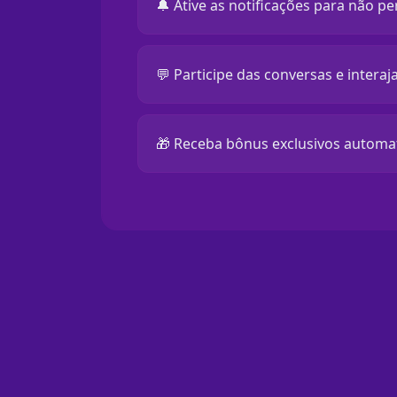
🔔 Ative as notificações para não p
💬 Participe das conversas e interaj
🎁 Receba bônus exclusivos autom