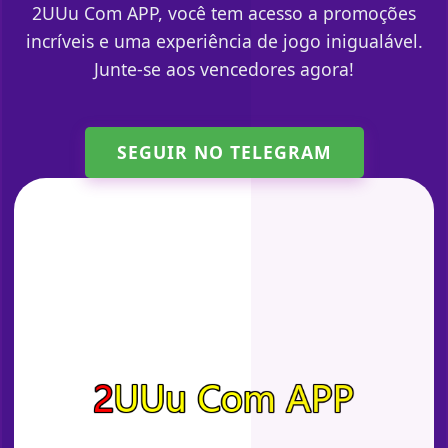
2UUu Com APP, você tem acesso a promoções
incríveis e uma experiência de jogo inigualável.
Junte-se aos vencedores agora!
SEGUIR NO TELEGRAM