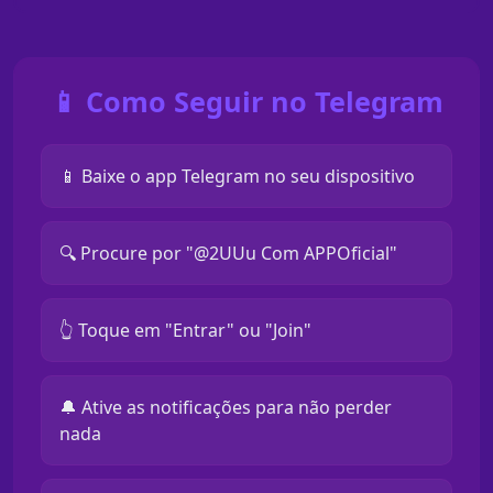
📱 Como Seguir no Telegram
📱 Baixe o app Telegram no seu dispositivo
🔍 Procure por "@2UUu Com APPOficial"
👆 Toque em "Entrar" ou "Join"
🔔 Ative as notificações para não perder
nada