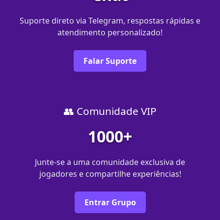
Suporte direto via Telegram, respostas rápidas e
atendimento personalizado!
Falar Suporte
👥 Comunidade VIP
1000+
Junte-se a uma comunidade exclusiva de
jogadores e compartilhe experiências!
Entrar Grupo