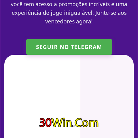
você tem acesso a promoções incríveis e uma
experiência de jogo inigualável. Junte-se aos
vencedores agora!
SEGUIR NO TELEGRAM