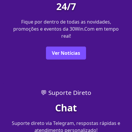
24/7
Fique por dentro de todas as novidades,
promoções e eventos da 30Win.Com em tempo
real!
Ver Notícias
💬 Suporte Direto
Chat
Suporte direto via Telegram, respostas rápidas e
atendimento personalizado!