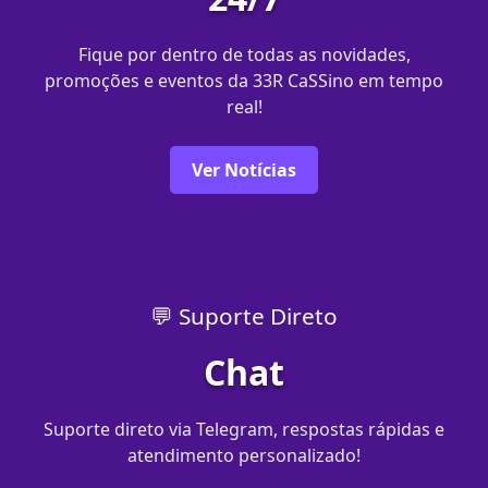
Fique por dentro de todas as novidades,
promoções e eventos da 33R CaSSino em tempo
real!
Ver Notícias
💬 Suporte Direto
Chat
Suporte direto via Telegram, respostas rápidas e
atendimento personalizado!