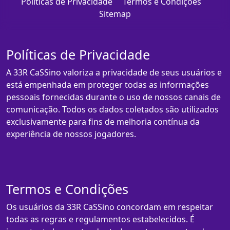
Políticas de Privacidade
Termos e Condições
Sitemap
Políticas de Privacidade
A 33R CaSSino valoriza a privacidade de seus usuários e
está empenhada em proteger todas as informações
pessoais fornecidas durante o uso de nossos canais de
comunicação. Todos os dados coletados são utilizados
exclusivamente para fins de melhoria contínua da
experiência de nossos jogadores.
Termos e Condições
Os usuários da 33R CaSSino concordam em respeitar
todas as regras e regulamentos estabelecidos. É