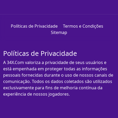
Políticas de Privacidade
Termos e Condições
Sitemap
Políticas de Privacidade
A 34X.Com valoriza a privacidade de seus usuários e
está empenhada em proteger todas as informações
pessoais fornecidas durante o uso de nossos canais de
comunicação. Todos os dados coletados são utilizados
exclusivamente para fins de melhoria contínua da
experiência de nossos jogadores.