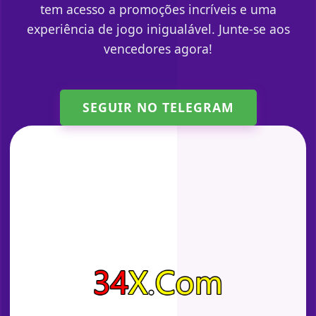
tem acesso a promoções incríveis e uma
experiência de jogo inigualável. Junte-se aos
vencedores agora!
SEGUIR NO TELEGRAM