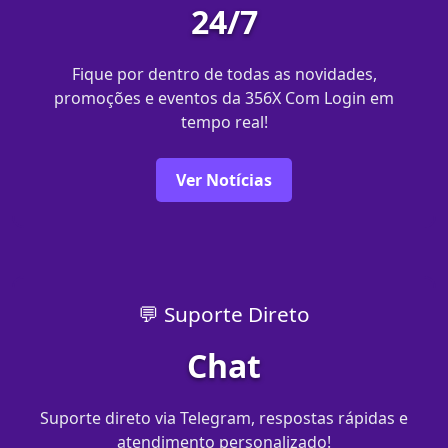
24/7
Fique por dentro de todas as novidades,
promoções e eventos da 356X Com Login em
tempo real!
Ver Notícias
💬 Suporte Direto
Chat
Suporte direto via Telegram, respostas rápidas e
atendimento personalizado!