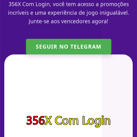
356X Com Login, você tem acesso a promoções
incríveis e uma experiência de jogo inigualável.
Junte-se aos vencedores agora!
SEGUIR NO TELEGRAM