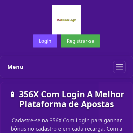
Login
Registrar-se
Menu
📱 356X Com Login A Melhor
Plataforma de Apostas
Cadastre-se na 356X Com Login para ganhar
bônus no cadastro e em cada recarga. Com a