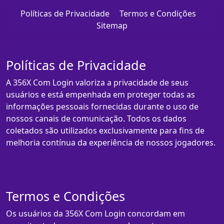
Políticas de Privacidade
Termos e Condições
Sitemap
Políticas de Privacidade
A 356X Com Login valoriza a privacidade de seus
usuários e está empenhada em proteger todas as
informações pessoais fornecidas durante o uso de
nossos canais de comunicação. Todos os dados
coletados são utilizados exclusivamente para fins de
melhoria contínua da experiência de nossos jogadores.
Termos e Condições
Os usuários da 356X Com Login concordam em