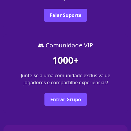
Falar Suporte
👥 Comunidade VIP
1000+
Junte-se a uma comunidade exclusiva de
jogadores e compartilhe experiências!
Entrar Grupo