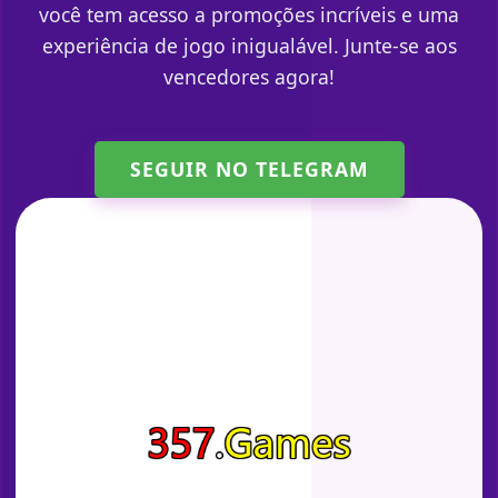
você tem acesso a promoções incríveis e uma
experiência de jogo inigualável. Junte-se aos
vencedores agora!
SEGUIR NO TELEGRAM