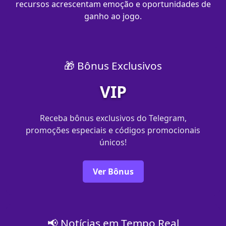
recursos acrescentam emoção e oportunidades de
ganho ao jogo.
🎁 Bônus Exclusivos
VIP
Receba bônus exclusivos do Telegram,
promoções especiais e códigos promocionais
únicos!
Ver Bônus
📢 Notícias em Tempo Real