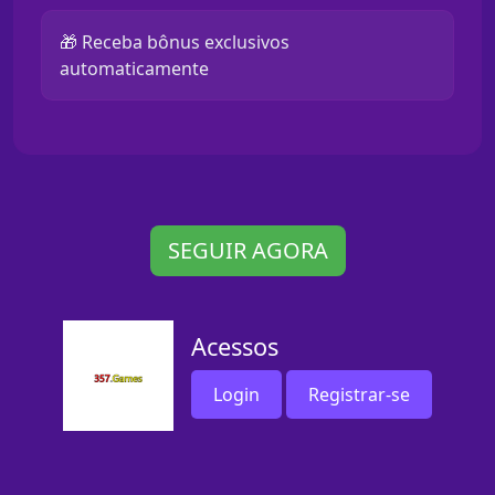
🎁 Receba bônus exclusivos
automaticamente
SEGUIR AGORA
Acessos
Login
Registrar-se