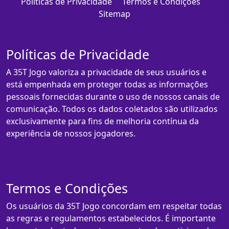
Políticas de Privacidade
Termos e Condições
Sitemap
Políticas de Privacidade
A 35T Jogo valoriza a privacidade de seus usuários e
está empenhada em proteger todas as informações
pessoais fornecidas durante o uso de nossos canais de
comunicação. Todos os dados coletados são utilizados
exclusivamente para fins de melhoria contínua da
experiência de nossos jogadores.
Termos e Condições
Os usuários da 35T Jogo concordam em respeitar todas
as regras e regulamentos estabelecidos. É importante