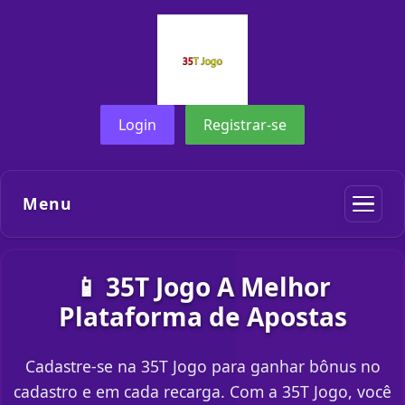
Login
Registrar-se
Menu
📱 35T Jogo A Melhor
Plataforma de Apostas
Cadastre-se na 35T Jogo para ganhar bônus no
cadastro e em cada recarga. Com a 35T Jogo, você