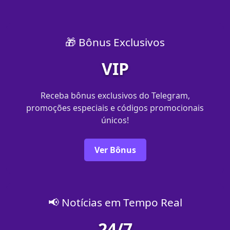
🎁 Bônus Exclusivos
VIP
Receba bônus exclusivos do Telegram,
promoções especiais e códigos promocionais
únicos!
Ver Bônus
📢 Notícias em Tempo Real
24/7