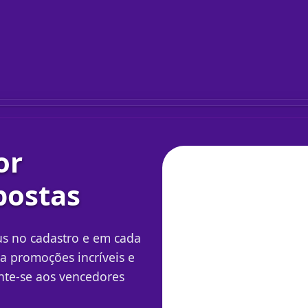
or
postas
us no cadastro e em cada
a promoções incríveis e
unte-se aos vencedores