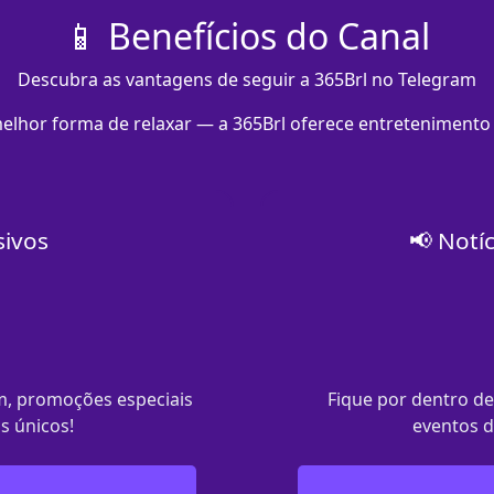
📱 Benefícios do Canal
Descubra as vantagens de seguir a 365Brl no Telegram
elhor forma de relaxar — a 365Brl oferece entretenimento ef
sivos
📢 Notí
m, promoções especiais
Fique por dentro d
s únicos!
eventos d