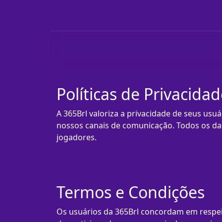
Políticas de Privacida
A 365Brl valoriza a privacidade de seus us
nossos canais de comunicação. Todos os dad
jogadores.
Termos e Condições
Os usuários da 365Brl concordam em respeit