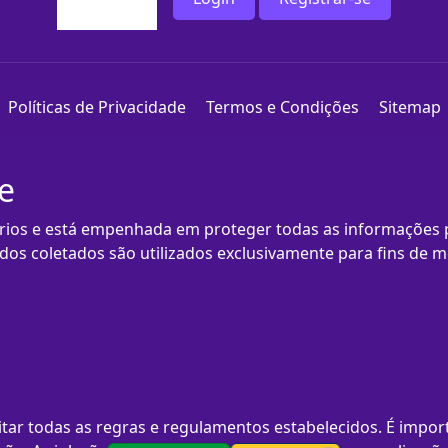
Políticas de Privacidade
Termos e Condições
Sitemap
de
uários e está empenhada em proteger todas as informações 
os coletados são utilizados exclusivamente para fins de m
ar todas as regras e regulamentos estabelecidos. É import