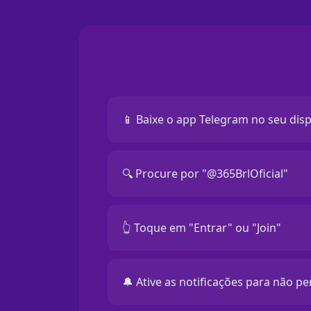
📱 Baixe o app Telegram no seu disp
🔍 Procure por "@365BrlOficial"
👆 Toque em "Entrar" ou "Join"
🔔 Ative as notificações para não p