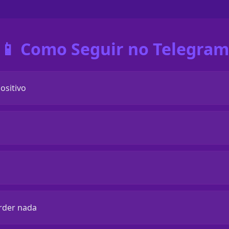
📱 Como Seguir no Telegram
ositivo
erder nada