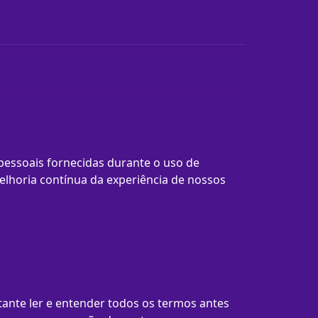
pessoais fornecidas durante o uso de
elhoria contínua da experiência de nossos
ante ler e entender todos os termos antes