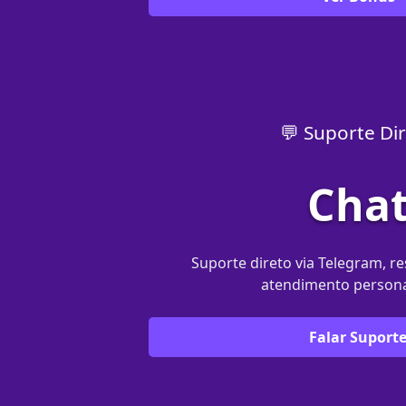
💬 Suporte Di
Cha
Suporte direto via Telegram, r
atendimento persona
Falar Suport