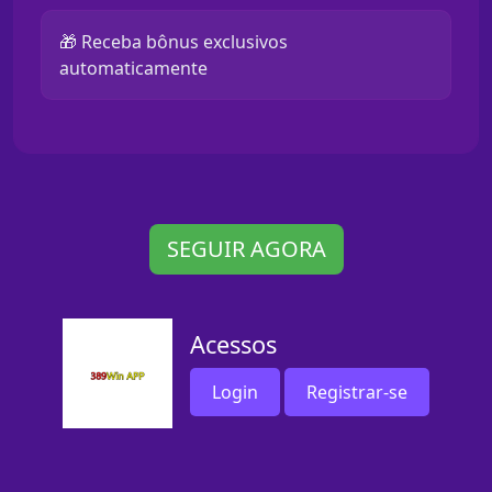
🎁 Receba bônus exclusivos
automaticamente
SEGUIR AGORA
Acessos
Login
Registrar-se