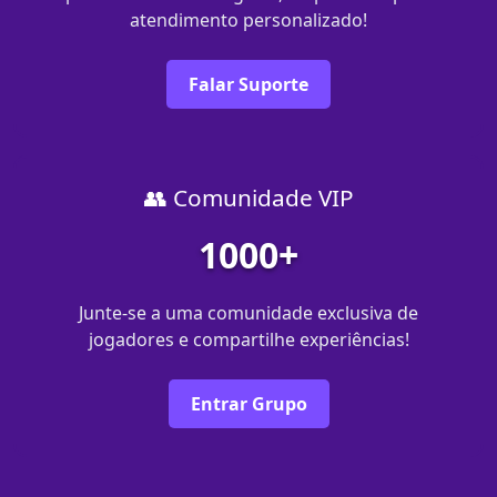
atendimento personalizado!
Falar Suporte
👥 Comunidade VIP
1000+
Junte-se a uma comunidade exclusiva de
jogadores e compartilhe experiências!
Entrar Grupo