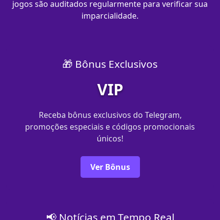
jogos são auditados regularmente para verificar sua
imparcialidade.
🎁 Bônus Exclusivos
VIP
Receba bônus exclusivos do Telegram,
promoções especiais e códigos promocionais
únicos!
Ver Bônus
📢 Notícias em Tempo Real