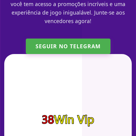
você tem acesso a promoções incríveis e uma
experiência de jogo inigualável. Junte-se aos
vencedores agora!
SEGUIR NO TELEGRAM