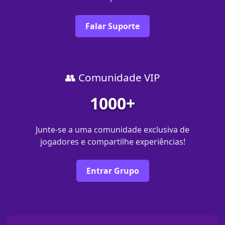
Falar Suporte
👥 Comunidade VIP
1000+
Junte-se a uma comunidade exclusiva de
jogadores e compartilhe experiências!
Entrar Grupo