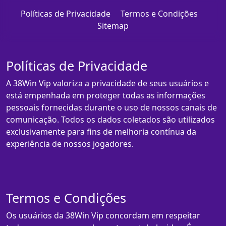
Políticas de Privacidade
Termos e Condições
Sitemap
Políticas de Privacidade
A 38Win Vip valoriza a privacidade de seus usuários e
está empenhada em proteger todas as informações
pessoais fornecidas durante o uso de nossos canais de
comunicação. Todos os dados coletados são utilizados
exclusivamente para fins de melhoria contínua da
experiência de nossos jogadores.
Termos e Condições
Os usuários da 38Win Vip concordam em respeitar