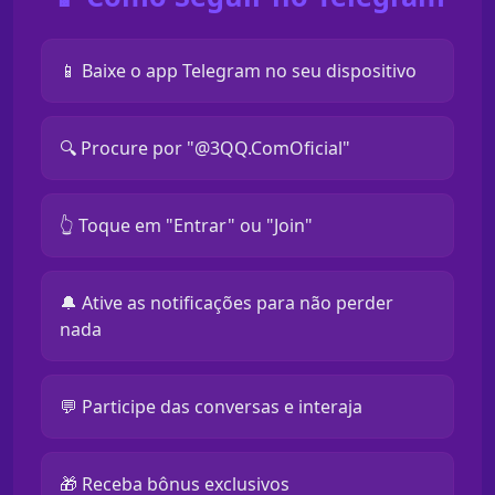
📱 Baixe o app Telegram no seu dispositivo
🔍 Procure por "@3QQ.ComOficial"
👆 Toque em "Entrar" ou "Join"
🔔 Ative as notificações para não perder
nada
💬 Participe das conversas e interaja
🎁 Receba bônus exclusivos