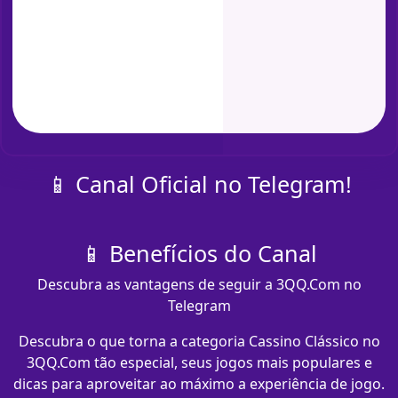
📱 Canal Oficial no Telegram!
📱 Benefícios do Canal
Descubra as vantagens de seguir a 3QQ.Com no
Telegram
Descubra o que torna a categoria Cassino Clássico no
3QQ.Com tão especial, seus jogos mais populares e
dicas para aproveitar ao máximo a experiência de jogo.