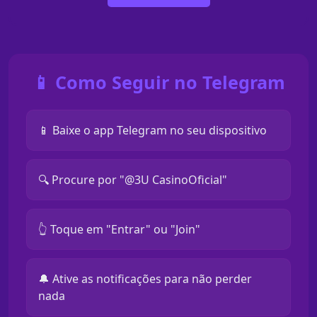
📱 Como Seguir no Telegram
📱 Baixe o app Telegram no seu dispositivo
🔍 Procure por "@3U CasinoOficial"
👆 Toque em "Entrar" ou "Join"
🔔 Ative as notificações para não perder
nada