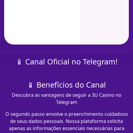
📱 Canal Oficial no Telegram!
📱 Benefícios do Canal
Descubra as vantagens de seguir a 3U Casino no
Telegram
O segundo passo envolve o preenchimento cuidadoso
de seus dados pessoais. Nossa plataforma solicita
apenas as informações essenciais necessárias para