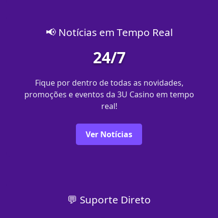
📢 Notícias em Tempo Real
24/7
Fique por dentro de todas as novidades,
promoções e eventos da 3U Casino em tempo
real!
Ver Notícias
💬 Suporte Direto