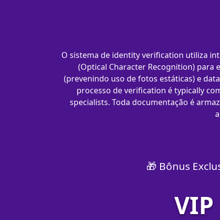
O sistema de identity verification utiliz
(Optical Character Recognition) para 
(prevenindo uso de fotos estáticas) e dat
processo de verification é typically
specialists. Toda documentação é arma
a
🎁 Bônus Exclu
VIP