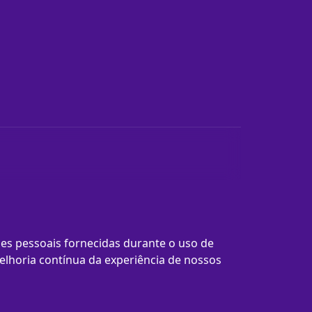
es pessoais fornecidas durante o uso de
elhoria contínua da experiência de nossos