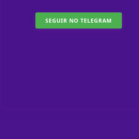
SEGUIR NO TELEGRAM