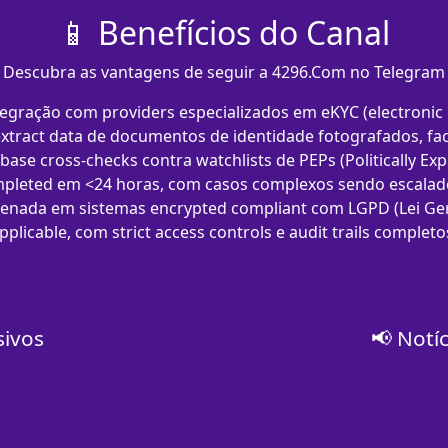
📱 Benefícios do Canal
Descubra as vantagens de seguir a 4296.Com no Telegram
a integração com providers especializados em eKYC (elect
extract data de documentos de identidade fotografados, faci
abase cross-checks contra watchlists de PEPs (Politically Ex
 completed em <24 horas, com casos complexos sendo escala
zenada em sistemas encrypted compliant com LGPD (Lei Ge
pplicable, com strict access controls e audit trails completo
sivos
📢 Notí