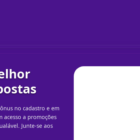
elhor
postas
bônus no cadastro e em
em acesso a promoções
ualável. Junte-se aos