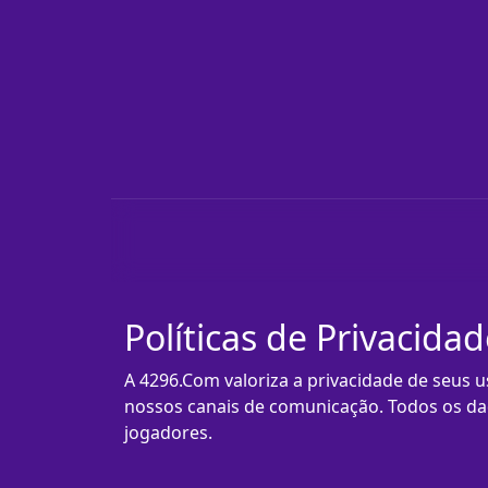
Políticas de Privacida
A 4296.Com valoriza a privacidade de seus 
nossos canais de comunicação. Todos os dad
jogadores.