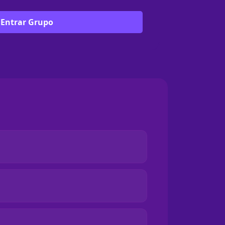
Entrar Grupo