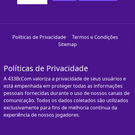
Políticas de Privacidade
Termos e Condições
Sitemap
Políticas de Privacidade
A 433Br.Com valoriza a privacidade de seus usuários e
está empenhada em proteger todas as informações
pessoais fornecidas durante o uso de nossos canais de
comunicação. Todos os dados coletados são utilizados
exclusivamente para fins de melhoria contínua da
experiência de nossos jogadores.