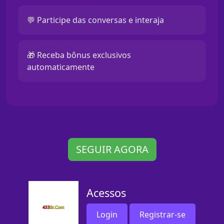
💬 Participe das conversas e interaja
🎁 Receba bônus exclusivos
automaticamente
SEGUIR AGORA
Acessos
Login
Registrar-se