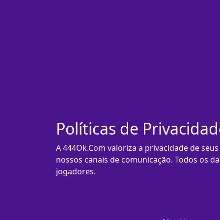
Políticas de Privacida
A 444Ok.Com valoriza a privacidade de seu
nossos canais de comunicação. Todos os dad
jogadores.