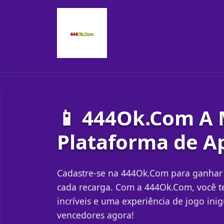
📱 444Ok.Com A 
Plataforma de A
Cadastre-se na 444Ok.Com para ganhar
cada recarga. Com a 444Ok.Com, você 
incríveis e uma experiência de jogo inig
vencedores agora!