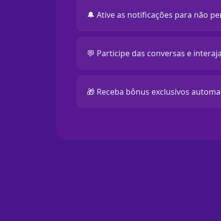
🔔 Ative as notificações para não p
💬 Participe das conversas e interaj
🎁 Receba bônus exclusivos autom