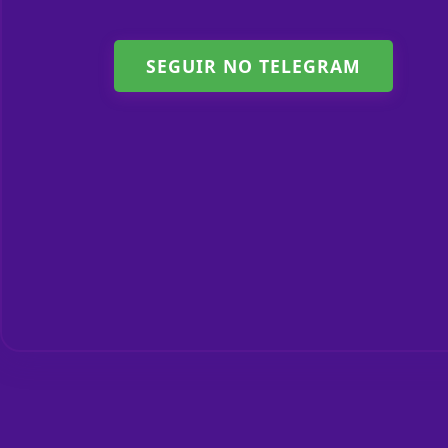
SEGUIR NO TELEGRAM