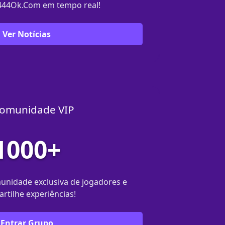
444Ok.Com em tempo real!
Ver Notícias
Comunidade VIP
1000+
unidade exclusiva de jogadores e
rtilhe experiências!
Entrar Grupo