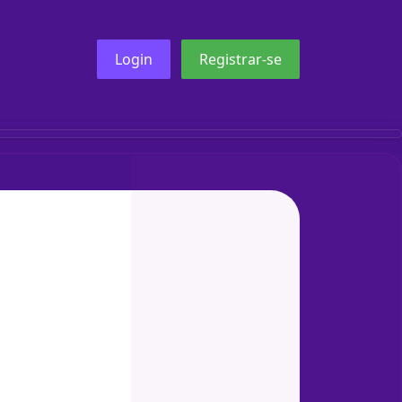
Login
Registrar-se