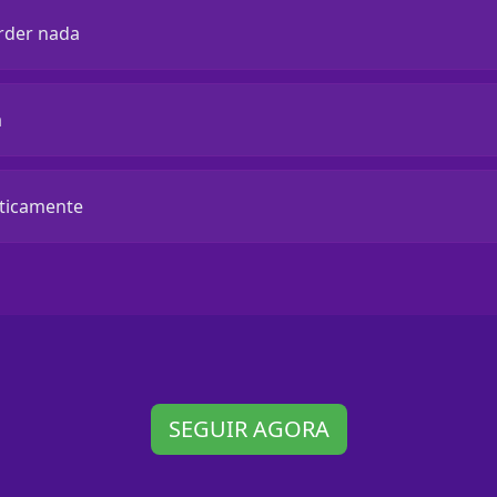
erder nada
a
aticamente
SEGUIR AGORA