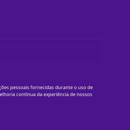
ções pessoais fornecidas durante o uso de
elhoria contínua da experiência de nossos