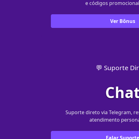
e códigos promocionai
Ver Bônus
💬 Suporte Di
Cha
Suporte direto via Telegram, r
atendimento persona
Falar Suport