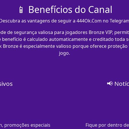
📱 Benefícios do Canal
Descubra as vantagens de seguir a 444Ok.Com no Telegra
de de segurança valiosa para jogadores Bronze VIP, perm
te benefício é calculado automaticamente e creditado tod
ck Bronze é especialmente valioso porque oferece proteç
jogo.
sivos
📢 Notí
m, promoções especiais
Fique por dentro d