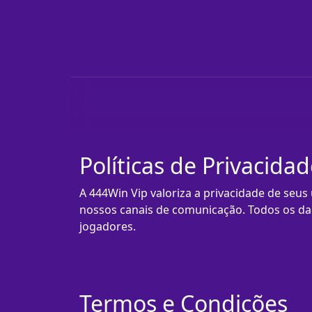
Políticas de Privacida
A 444Win Vip valoriza a privacidade de seu
nossos canais de comunicação. Todos os dad
jogadores.
Termos e Condições