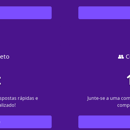
reto
👥 
t
espostas rápidas e
Junte-se a uma com
lizado!
compa
e