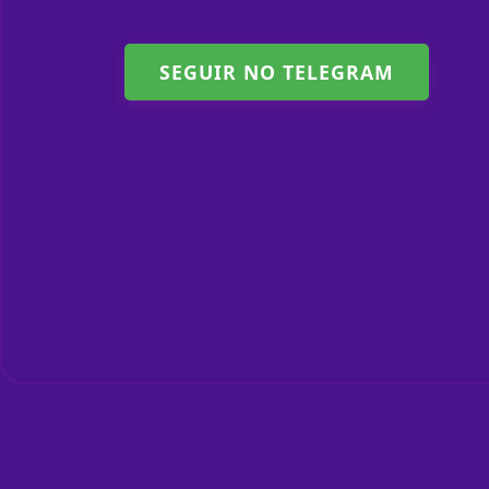
SEGUIR NO TELEGRAM