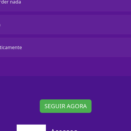
erder nada
a
aticamente
SEGUIR AGORA