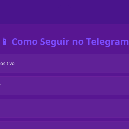
📱 Como Seguir no Telegram
ositivo
"