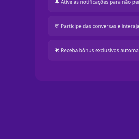
🔔 Ative as notificações para não p
💬 Participe das conversas e interaj
🎁 Receba bônus exclusivos autom