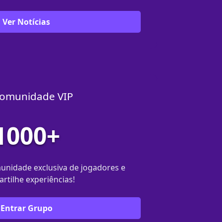
Ver Notícias
Comunidade VIP
1000+
unidade exclusiva de jogadores e
rtilhe experiências!
Entrar Grupo