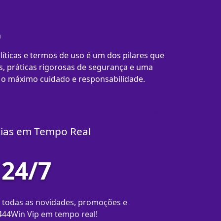
m
íticas e termos de uso é um dos pilares que
s, práticas rigorosas de segurança e uma
 o máximo cuidado e responsabilidade.
cias em Tempo Real
24/7
e todas as novidades, promoções e
444Win Vip em tempo real!