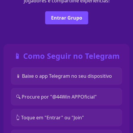
jogadores e compartilhe experiências!
Entrar Grupo
📱 Como Seguir no Telegram
📱 Baixe o app Telegram no seu dispositivo
🔍 Procure por "@44Win APPOficial"
👆 Toque em "Entrar" ou "Join"