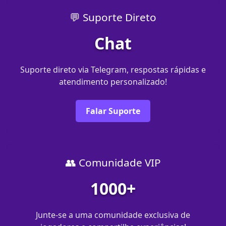
💬 Suporte Direto
Chat
Suporte direto via Telegram, respostas rápidas e
atendimento personalizado!
Falar Suporte
👥 Comunidade VIP
1000+
Junte-se a uma comunidade exclusiva de