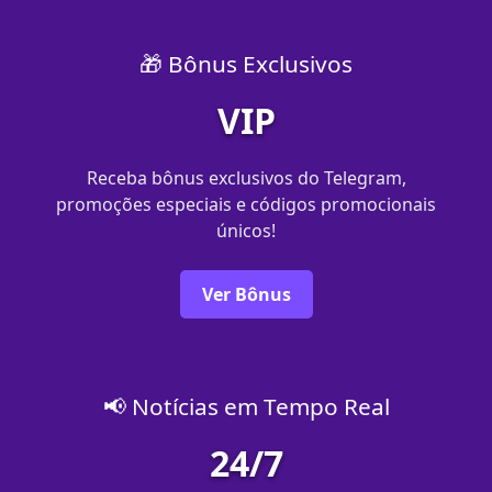
🎁 Bônus Exclusivos
VIP
Receba bônus exclusivos do Telegram,
promoções especiais e códigos promocionais
únicos!
Ver Bônus
📢 Notícias em Tempo Real
24/7