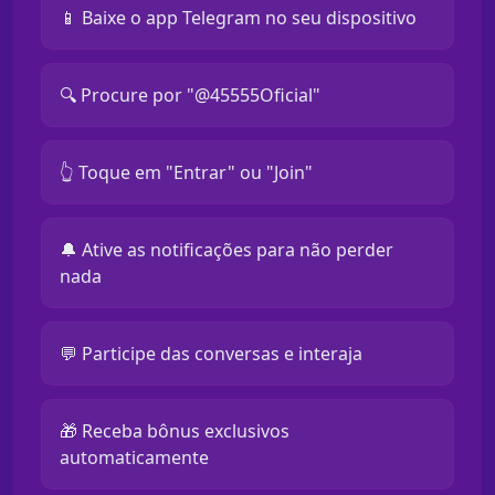
📱 Baixe o app Telegram no seu dispositivo
🔍 Procure por "@45555Oficial"
👆 Toque em "Entrar" ou "Join"
🔔 Ative as notificações para não perder
nada
💬 Participe das conversas e interaja
🎁 Receba bônus exclusivos
automaticamente