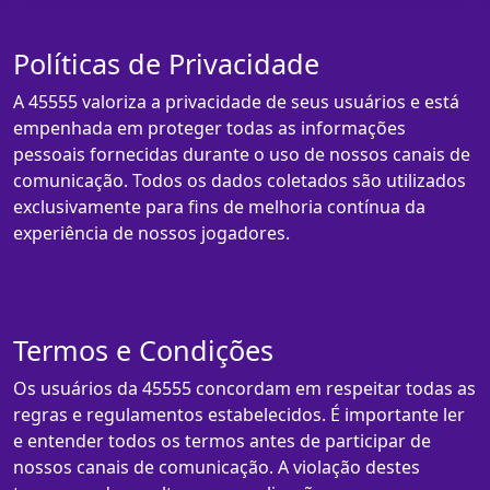
Políticas de Privacidade
A 45555 valoriza a privacidade de seus usuários e está
empenhada em proteger todas as informações
pessoais fornecidas durante o uso de nossos canais de
comunicação. Todos os dados coletados são utilizados
exclusivamente para fins de melhoria contínua da
experiência de nossos jogadores.
Termos e Condições
Os usuários da 45555 concordam em respeitar todas as
regras e regulamentos estabelecidos. É importante ler
e entender todos os termos antes de participar de
nossos canais de comunicação. A violação destes