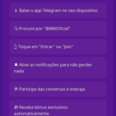
📱 Baixe o app Telegram no seu dispositivo
🔍 Procure por "@48XOficial"
👆 Toque em "Entrar" ou "Join"
🔔 Ative as notificações para não perder
nada
💬 Participe das conversas e interaja
🎁 Receba bônus exclusivos
automaticamente