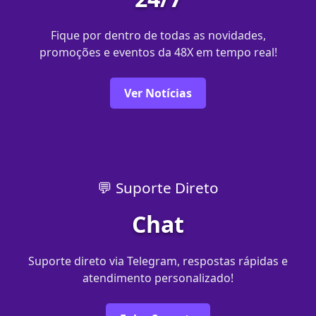
Fique por dentro de todas as novidades,
promoções e eventos da 48X em tempo real!
Ver Notícias
💬 Suporte Direto
Chat
Suporte direto via Telegram, respostas rápidas e
atendimento personalizado!