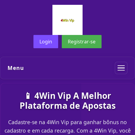
Login
Registrar-se
Menu
📱 4Win Vip A Melhor
Plataforma de Apostas
Cadastre-se na 4Win Vip para ganhar bônus no
cadastro e em cada recarga. Com a 4Win Vip, você