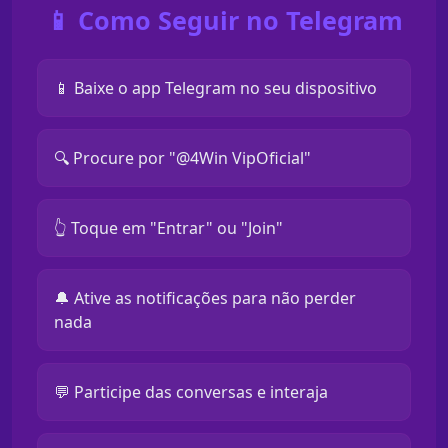
📱 Como Seguir no Telegram
📱 Baixe o app Telegram no seu dispositivo
🔍 Procure por "@4Win VipOficial"
👆 Toque em "Entrar" ou "Join"
🔔 Ative as notificações para não perder
nada
💬 Participe das conversas e interaja