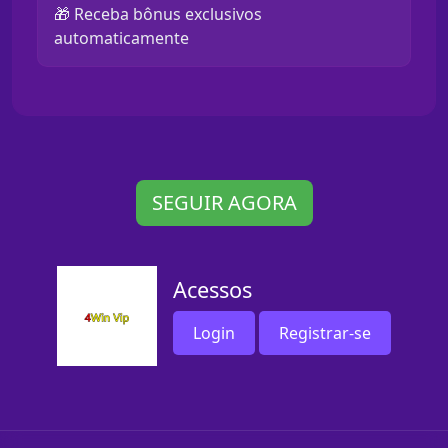
🎁 Receba bônus exclusivos
automaticamente
SEGUIR AGORA
Acessos
Login
Registrar-se