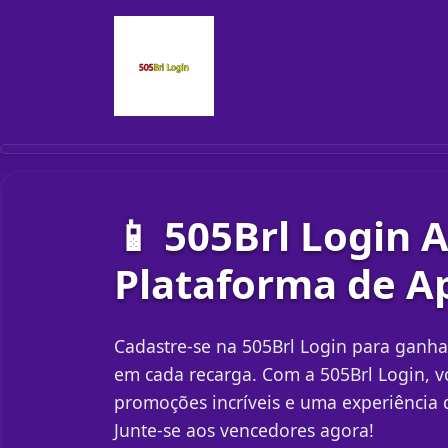
📱 505Brl Login 
Plataforma de A
Cadastre-se na 505Brl Login para ganha
em cada recarga. Com a 505Brl Login, v
promoções incríveis e uma experiência d
Junte-se aos vencedores agora!