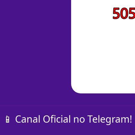
📱 Canal Oficial no Telegram!