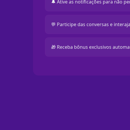
🔔 Ative as notificações para não p
💬 Participe das conversas e interaj
🎁 Receba bônus exclusivos autom