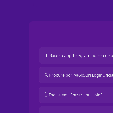
📱 Baixe o app Telegram no seu disp
🔍 Procure por "@505Brl LoginOficia
👆 Toque em "Entrar" ou "Join"