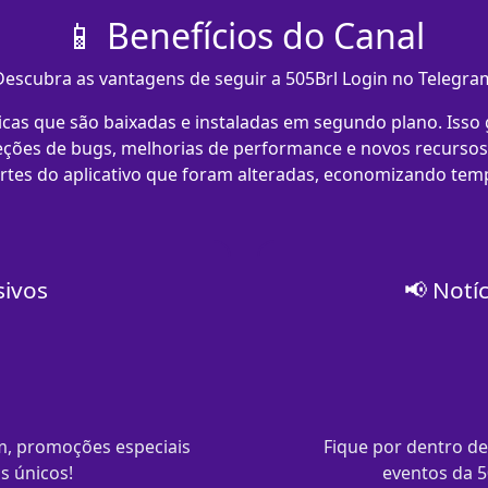
📱 Benefícios do Canal
Descubra as vantagens de seguir a 505Brl Login no Telegra
icas que são baixadas e instaladas em segundo plano. Iss
ções de bugs, melhorias de performance e novos recursos. 
artes do aplicativo que foram alteradas, economizando tem
sivos
📢 Notí
m, promoções especiais
Fique por dentro d
s únicos!
eventos da 5