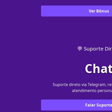
Ver Bônus
💬 Suporte Di
Cha
Suporte direto via Telegram, r
atendimento persona
Falar Suport