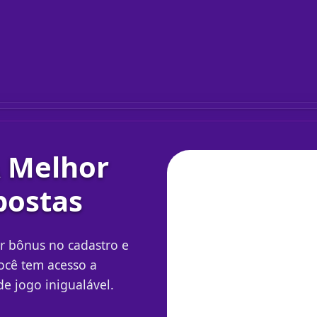
A Melhor
postas
r bônus no cadastro e
ocê tem acesso a
e jogo inigualável.