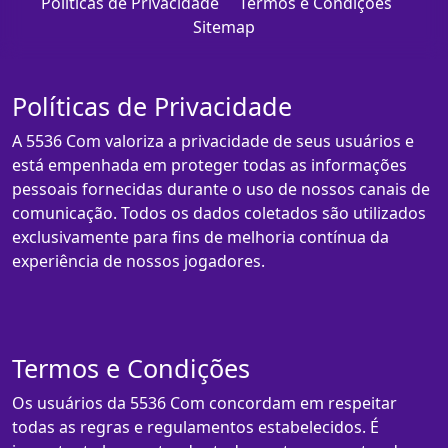
Políticas de Privacidade
Termos e Condições
Sitemap
Políticas de Privacidade
A 5536 Com valoriza a privacidade de seus usuários e
está empenhada em proteger todas as informações
pessoais fornecidas durante o uso de nossos canais de
comunicação. Todos os dados coletados são utilizados
exclusivamente para fins de melhoria contínua da
experiência de nossos jogadores.
Termos e Condições
Os usuários da 5536 Com concordam em respeitar
todas as regras e regulamentos estabelecidos. É