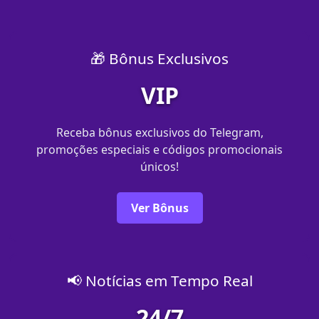
🎁 Bônus Exclusivos
VIP
Receba bônus exclusivos do Telegram,
promoções especiais e códigos promocionais
únicos!
Ver Bônus
📢 Notícias em Tempo Real
24/7