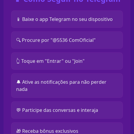
📱 Baixe o app Telegram no seu dispositivo
🔍 Procure por "@5536 ComOficial"
👆 Toque em "Entrar" ou "Join"
🔔 Ative as notificações para não perder
nada
💬 Participe das conversas e interaja
🎁 Receba bônus exclusivos