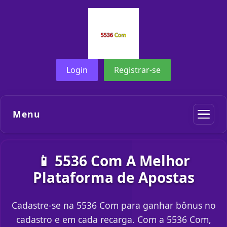
Login
Registrar-se
Menu
📱 5536 Com A Melhor
Plataforma de Apostas
Cadastre-se na 5536 Com para ganhar bônus no
cadastro e em cada recarga. Com a 5536 Com,