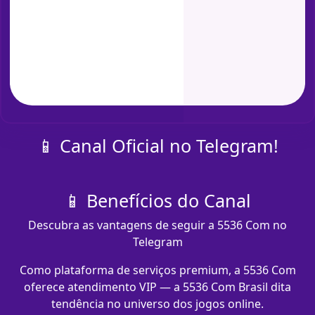
📱 Canal Oficial no Telegram!
📱 Benefícios do Canal
Descubra as vantagens de seguir a 5536 Com no
Telegram
Como plataforma de serviços premium, a 5536 Com
oferece atendimento VIP — a 5536 Com Brasil dita
tendência no universo dos jogos online.