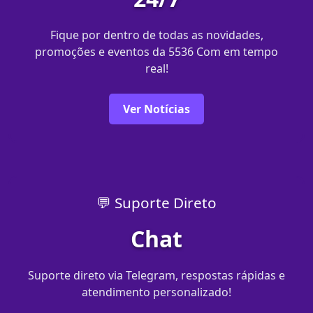
Fique por dentro de todas as novidades,
promoções e eventos da 5536 Com em tempo
real!
Ver Notícias
💬 Suporte Direto
Chat
Suporte direto via Telegram, respostas rápidas e
atendimento personalizado!