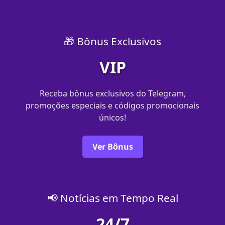
🎁 Bônus Exclusivos
VIP
Receba bônus exclusivos do Telegram,
promoções especiais e códigos promocionais
únicos!
Ver Bônus
📢 Notícias em Tempo Real
24/7