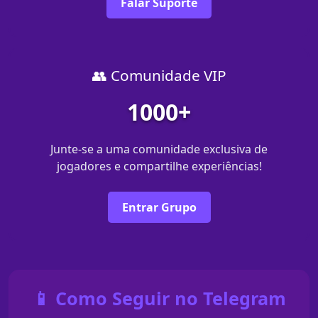
Falar Suporte
👥 Comunidade VIP
1000+
Junte-se a uma comunidade exclusiva de
jogadores e compartilhe experiências!
Entrar Grupo
📱 Como Seguir no Telegram