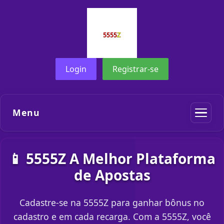
Login
Registrar-se
Menu
📱 5555Z A Melhor Plataforma
de Apostas
Cadastre-se na 5555Z para ganhar bônus no
cadastro e em cada recarga. Com a 5555Z, você