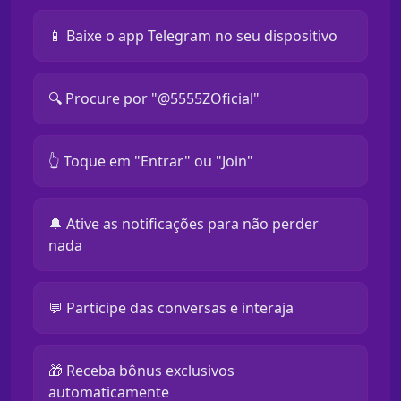
📱 Baixe o app Telegram no seu dispositivo
🔍 Procure por "@5555ZOficial"
👆 Toque em "Entrar" ou "Join"
🔔 Ative as notificações para não perder
nada
💬 Participe das conversas e interaja
🎁 Receba bônus exclusivos
automaticamente