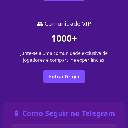
👥 Comunidade VIP
1000+
Junte-se a uma comunidade exclusiva de
jogadores e compartilhe experiências!
Entrar Grupo
📱 Como Seguir no Telegram