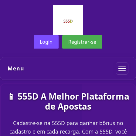
Login
Registrar-se
Menu
📱 555D A Melhor Plataforma
de Apostas
Cadastre-se na 555D para ganhar bônus no
cadastro e em cada recarga. Com a 555D, você