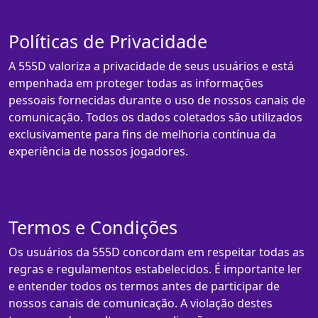
Políticas de Privacidade
A 555D valoriza a privacidade de seus usuários e está
empenhada em proteger todas as informações
pessoais fornecidas durante o uso de nossos canais de
comunicação. Todos os dados coletados são utilizados
exclusivamente para fins de melhoria contínua da
experiência de nossos jogadores.
Termos e Condições
Os usuários da 555D concordam em respeitar todas as
regras e regulamentos estabelecidos. É importante ler
e entender todos os termos antes de participar de
nossos canais de comunicação. A violação destes