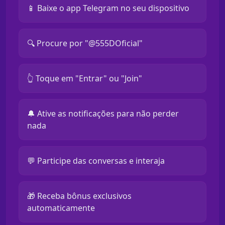
📱 Baixe o app Telegram no seu dispositivo
🔍 Procure por "@555DOficial"
👆 Toque em "Entrar" ou "Join"
🔔 Ative as notificações para não perder
nada
💬 Participe das conversas e interaja
🎁 Receba bônus exclusivos
automaticamente