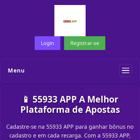
Login
Registrar-se
Menu
📱 55933 APP A Melhor
Plataforma de Apostas
Cadastre-se na 55933 APP para ganhar bônus no
cadastro e em cada recarga. Com a 55933 APP,