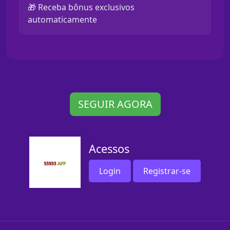
🎁 Receba bônus exclusivos
automaticamente
SEGUIR AGORA
Acessos
Login
Registrar-se