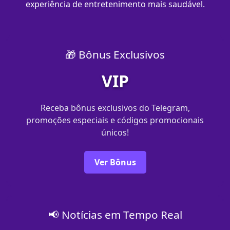
experiência de entretenimento mais saudável.
🎁 Bônus Exclusivos
VIP
Receba bônus exclusivos do Telegram,
promoções especiais e códigos promocionais
únicos!
Ver Bônus
📢 Notícias em Tempo Real