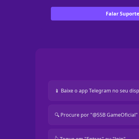
Falar Suport
📱 Baixe o app Telegram no seu disp
🔍 Procure por "@55B GameOficial"