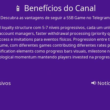
📱 Benefícios do Canal
Descubra as vantagens de seguir a 55B Game no Telegram
oyalty structure com 5-7 níveis progressivos, cada um unl
account managers, faster withdrawal processing (priority qu
cess e invitations para eventos físicos. Progression entr
me, com diferentes games contributing diferentes rates p
fication elements como progress bars visuais, milestone no
ological momentum mantendo players invested na progress
sivos
📢 Notí