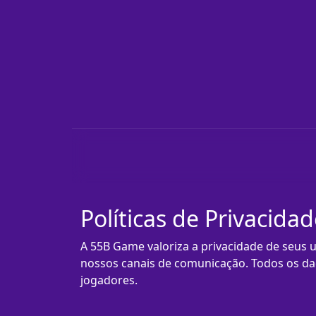
Políticas de Privacida
A 55B Game valoriza a privacidade de seus
nossos canais de comunicação. Todos os dad
jogadores.