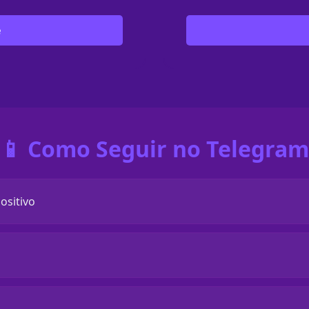
e
📱 Como Seguir no Telegram
ositivo