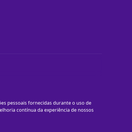
es pessoais fornecidas durante o uso de
elhoria contínua da experiência de nossos