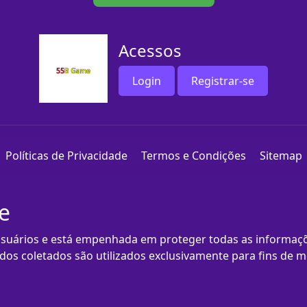
Acessos
Login
Registrar-se
Políticas de Privacidade
Termos e Condições
Sitemap
de
 usuários e está empenhada em proteger todas as informaçõ
os coletados são utilizados exclusivamente para fins de m