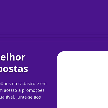
elhor
postas
bônus no cadastro e em
em acesso a promoções
ualável. Junte-se aos