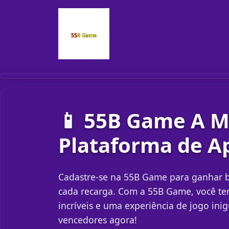
📱 55B Game A M
Plataforma de A
Cadastre-se na 55B Game para ganhar 
cada recarga. Com a 55B Game, você t
incríveis e uma experiência de jogo inig
vencedores agora!