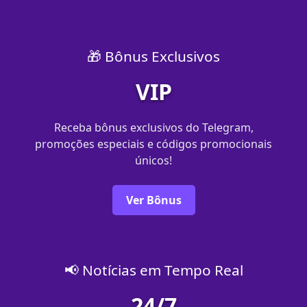
🎁 Bônus Exclusivos
VIP
Receba bônus exclusivos do Telegram,
promoções especiais e códigos promocionais
únicos!
Ver Bônus
📢 Notícias em Tempo Real
24/7