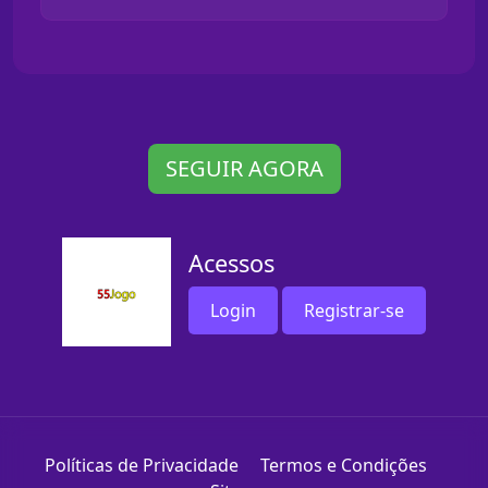
SEGUIR AGORA
Acessos
Login
Registrar-se
Políticas de Privacidade
Termos e Condições