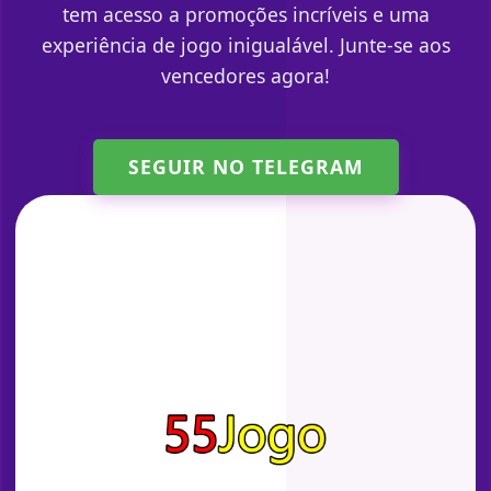
tem acesso a promoções incríveis e uma
experiência de jogo inigualável. Junte-se aos
vencedores agora!
SEGUIR NO TELEGRAM