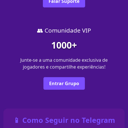
Falar Suporte
👥 Comunidade VIP
1000+
Junte-se a uma comunidade exclusiva de
jogadores e compartilhe experiências!
Entrar Grupo
📱 Como Seguir no Telegram