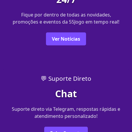
Fique por dentro de todas as novidades,
promoções e eventos da 55Jogo em tempo real!
Ver Notícias
💬 Suporte Direto
Chat
Suporte direto via Telegram, respostas rápidas e
atendimento personalizado!