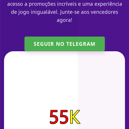
acesso a promoções incríveis e uma experiência
de jogo inigualável. Junte-se aos vencedores
agora!
SEGUIR NO TELEGRAM