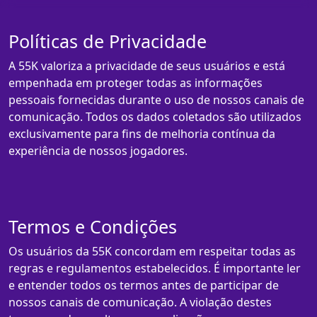
Políticas de Privacidade
A 55K valoriza a privacidade de seus usuários e está
empenhada em proteger todas as informações
pessoais fornecidas durante o uso de nossos canais de
comunicação. Todos os dados coletados são utilizados
exclusivamente para fins de melhoria contínua da
experiência de nossos jogadores.
Termos e Condições
Os usuários da 55K concordam em respeitar todas as
regras e regulamentos estabelecidos. É importante ler
e entender todos os termos antes de participar de
nossos canais de comunicação. A violação destes