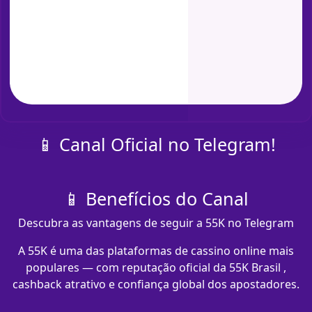
📱 Canal Oficial no Telegram!
📱 Benefícios do Canal
Descubra as vantagens de seguir a 55K no Telegram
A 55K é uma das plataformas de cassino online mais
populares — com reputação oficial da 55K Brasil ,
cashback atrativo e confiança global dos apostadores.