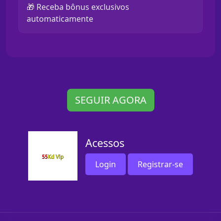
🎁 Receba bônus exclusivos
automaticamente
SEGUIR AGORA
Acessos
Login
Registrar-se