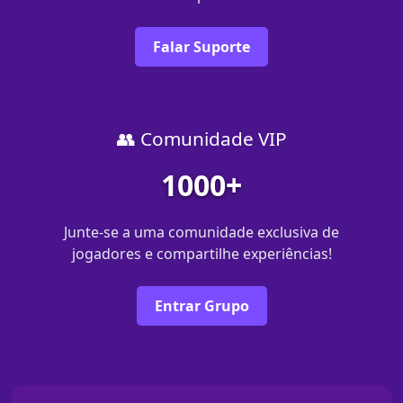
Falar Suporte
👥 Comunidade VIP
1000+
Junte-se a uma comunidade exclusiva de
jogadores e compartilhe experiências!
Entrar Grupo