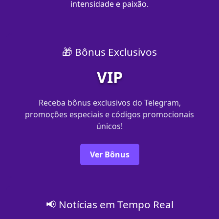
intensidade e paixão.
🎁 Bônus Exclusivos
VIP
Receba bônus exclusivos do Telegram,
promoções especiais e códigos promocionais
únicos!
Ver Bônus
📢 Notícias em Tempo Real