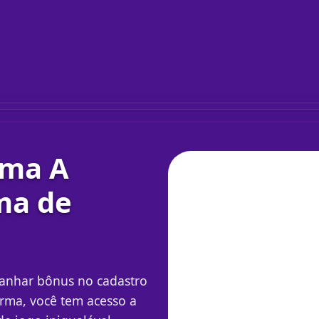
rma A
ma de
anhar bônus no cadastro
rma, você tem acesso a