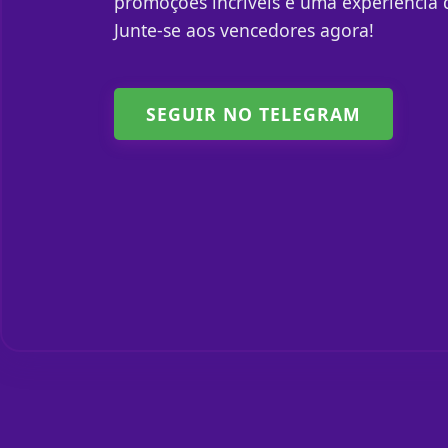
promoções incríveis e uma experiência d
Junte-se aos vencedores agora!
SEGUIR NO TELEGRAM