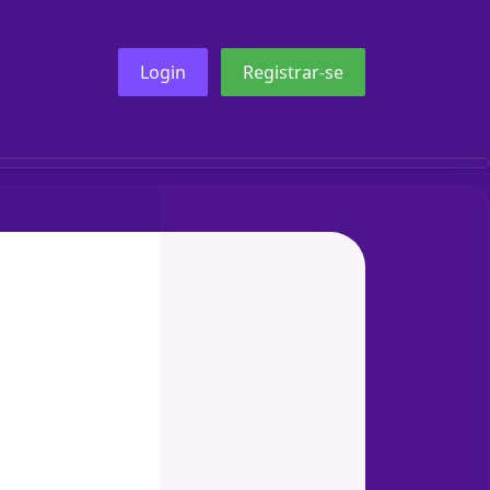
Login
Registrar-se