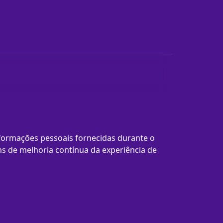
formações pessoais fornecidas durante o
ns de melhoria contínua da experiência de