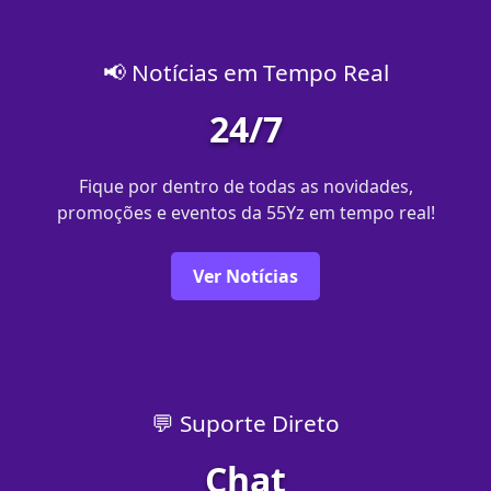
📢 Notícias em Tempo Real
24/7
Fique por dentro de todas as novidades,
promoções e eventos da 55Yz em tempo real!
Ver Notícias
💬 Suporte Direto
Chat