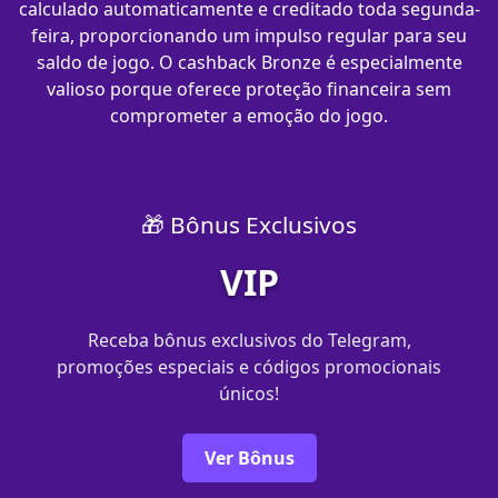
calculado automaticamente e creditado toda segunda-
feira, proporcionando um impulso regular para seu
saldo de jogo. O cashback Bronze é especialmente
valioso porque oferece proteção financeira sem
comprometer a emoção do jogo.
🎁 Bônus Exclusivos
VIP
Receba bônus exclusivos do Telegram,
promoções especiais e códigos promocionais
únicos!
Ver Bônus