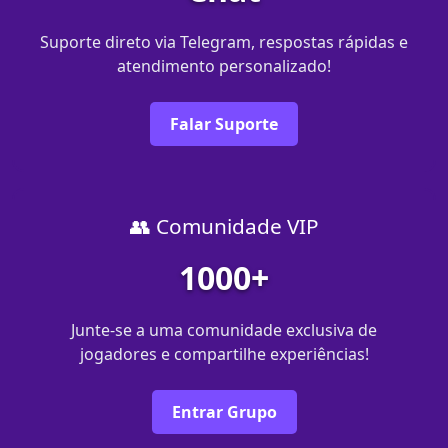
Suporte direto via Telegram, respostas rápidas e
atendimento personalizado!
Falar Suporte
👥 Comunidade VIP
1000+
Junte-se a uma comunidade exclusiva de
jogadores e compartilhe experiências!
Entrar Grupo