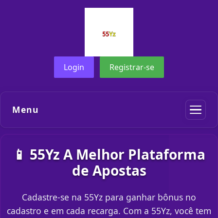
Login
Registrar-se
Menu
📱 55Yz A Melhor Plataforma
de Apostas
Cadastre-se na 55Yz para ganhar bônus no
cadastro e em cada recarga. Com a 55Yz, você tem