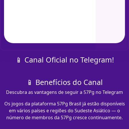
📱 Canal Oficial no Telegram!
📱 Benefícios do Canal
Descubra as vantagens de seguir a 57Pg no Telegram
Os jogos da plataforma 57Pg Brasil já estão disponíveis
em vários países e regiões do Sudeste Asiático — o
número de membros da 57Pg cresce continuamente.