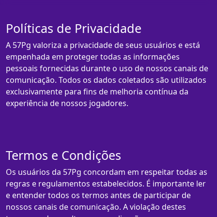
Políticas de Privacidade
A 57Pg valoriza a privacidade de seus usuários e está
empenhada em proteger todas as informações
pessoais fornecidas durante o uso de nossos canais de
comunicação. Todos os dados coletados são utilizados
exclusivamente para fins de melhoria contínua da
experiência de nossos jogadores.
Termos e Condições
Os usuários da 57Pg concordam em respeitar todas as
regras e regulamentos estabelecidos. É importante ler
e entender todos os termos antes de participar de
nossos canais de comunicação. A violação destes