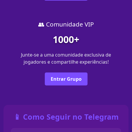
👥 Comunidade VIP
1000+
Junte-se a uma comunidade exclusiva de
jogadores e compartilhe experiências!
Entrar Grupo
📱 Como Seguir no Telegram