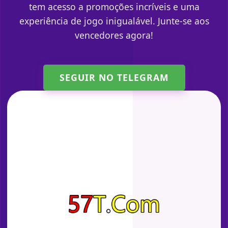
tem acesso a promoções incríveis e uma
experiência de jogo inigualável. Junte-se aos
vencedores agora!
SEGUIR NO TELEGRAM