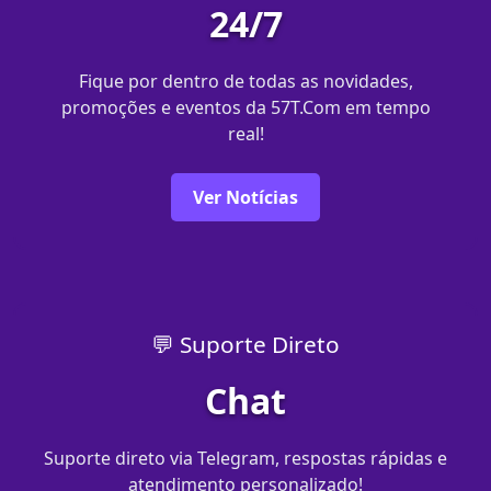
24/7
Fique por dentro de todas as novidades,
promoções e eventos da 57T.Com em tempo
real!
Ver Notícias
💬 Suporte Direto
Chat
Suporte direto via Telegram, respostas rápidas e
atendimento personalizado!