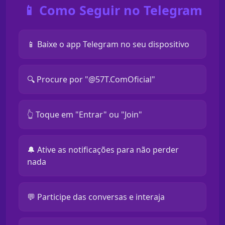
📱 Como Seguir no Telegram
📱 Baixe o app Telegram no seu dispositivo
🔍 Procure por "@57T.ComOficial"
👆 Toque em "Entrar" ou "Join"
🔔 Ative as notificações para não perder
nada
💬 Participe das conversas e interaja