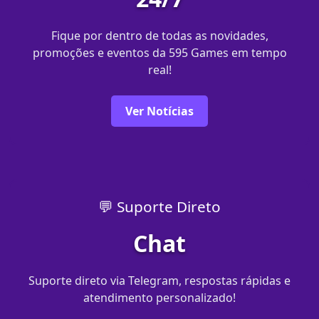
Fique por dentro de todas as novidades,
promoções e eventos da 595 Games em tempo
real!
Ver Notícias
💬 Suporte Direto
Chat
Suporte direto via Telegram, respostas rápidas e
atendimento personalizado!