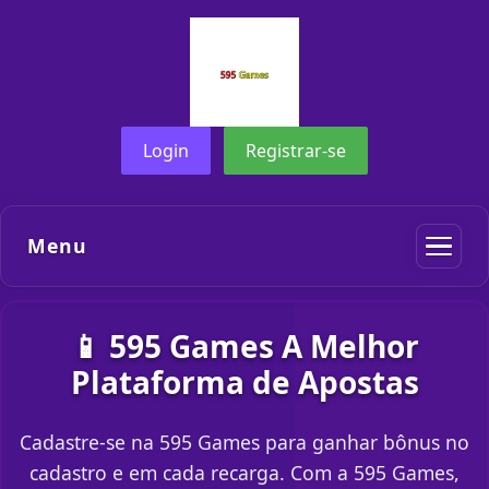
Login
Registrar-se
Menu
📱 595 Games A Melhor
Plataforma de Apostas
Cadastre-se na 595 Games para ganhar bônus no
cadastro e em cada recarga. Com a 595 Games,