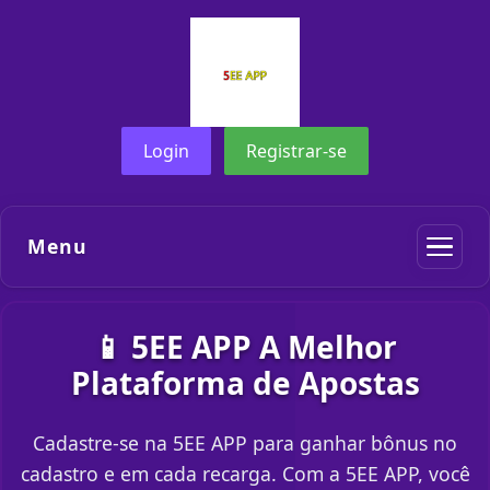
Login
Registrar-se
Menu
📱 5EE APP A Melhor
Plataforma de Apostas
Cadastre-se na 5EE APP para ganhar bônus no
cadastro e em cada recarga. Com a 5EE APP, você